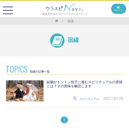
ログイン
宿縁
宿縁
TOPICS
宿縁の記事一覧
結婚がトントン拍子に進むスピリチュアルの意味
とは？その意味を解説します
2022 / 10 / 28
スピリチュアル
1