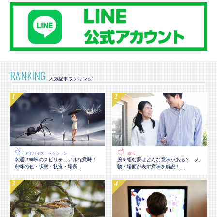
RANKING
アドバイス・セッション
婚活
幸運？蜘蛛のスピリチュアルな意味！
腕を組む夢はどんな意味がある？ 人
蜘蛛の色・状態・状況・場所...
物・場面が表す意味を解説！...