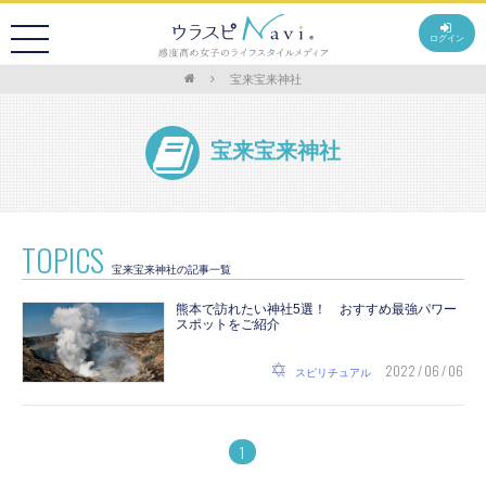
ログイン
宝来宝来神社
宝来宝来神社
TOPICS
宝来宝来神社の記事一覧
熊本で訪れたい神社5選！ おすすめ最強パワー
スポットをご紹介
2022 / 06 / 06
スピリチュアル
1