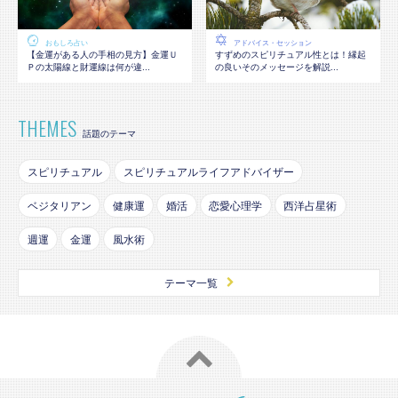
おもしろ占い
アドバイス・セッション
【金運がある人の手相の見方】金運Ｕ
すずめのスピリチュアル性とは！縁起
Ｐの太陽線と財運線は何が違...
の良いそのメッセージを解説...
THEMES
話題のテーマ
スピリチュアル
スピリチュアルライフアドバイザー
ベジタリアン
健康運
婚活
恋愛心理学
西洋占星術
週運
金運
風水術
テーマ一覧