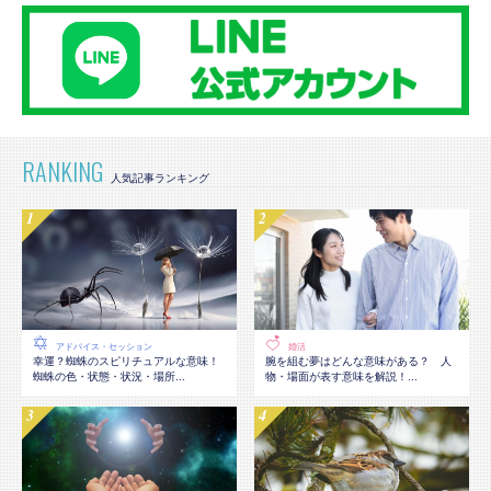
RANKING
アドバイス・セッション
婚活
幸運？蜘蛛のスピリチュアルな意味！
腕を組む夢はどんな意味がある？ 人
蜘蛛の色・状態・状況・場所...
物・場面が表す意味を解説！...