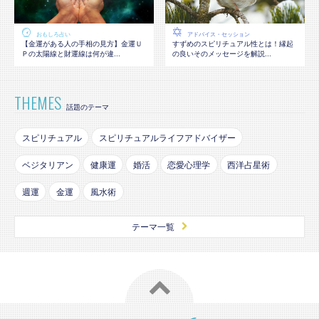
おもしろ占い
アドバイス・セッション
【金運がある人の手相の見方】金運Ｕ
すずめのスピリチュアル性とは！縁起
Ｐの太陽線と財運線は何が違...
の良いそのメッセージを解説...
THEMES
話題のテーマ
スピリチュアル
スピリチュアルライフアドバイザー
ベジタリアン
健康運
婚活
恋愛心理学
西洋占星術
週運
金運
風水術
テーマ一覧