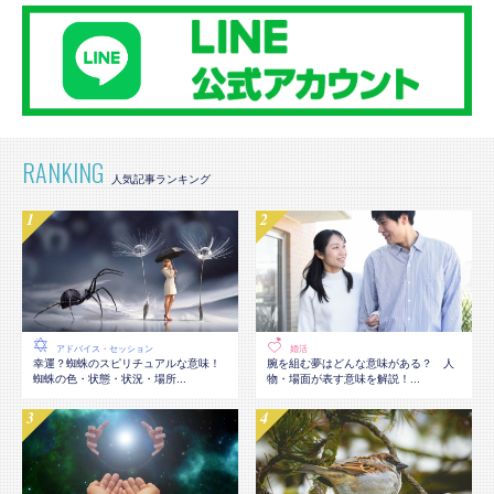
RANKING
アドバイス・セッション
婚活
幸運？蜘蛛のスピリチュアルな意味！
腕を組む夢はどんな意味がある？ 人
蜘蛛の色・状態・状況・場所...
物・場面が表す意味を解説！...