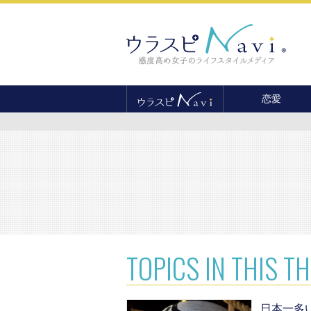
恋愛
恋愛テクニック
婚活
結婚
セックス
離婚・不倫
復縁
TOPICS
IN THIS T
日本一多