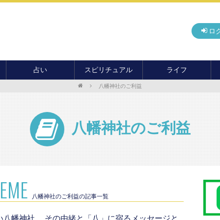
ロ
占い
スピリチュアル
ライフ
八幡神社のご利益
無料占い
開運
グルメ
毎月の運勢
アドバイス・セッション
住まい
カード占い
パワースポット
癒し
八幡神社のご利益
おもしろ占い
オカルト
旅行
運命・予言
前世・ソウルメイト
季節イベント
電話占い
メール占い
HEME
八幡神社のご利益の記事一覧
い八幡神社、 その由緒と「八」に宿るメッセージと