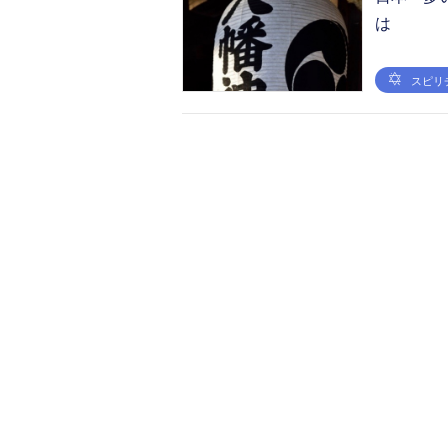
は
スピリ