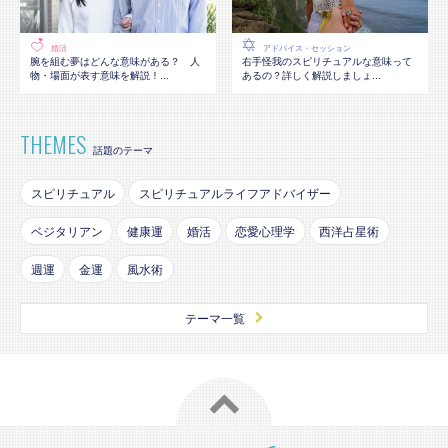
婚活
アドバイス・セッション
腕を組む夢はどんな意味がある？ 人
右手怪我のスピリチュアルな意味って
物・場面が表す意味を解説！...
あるの？詳しく解説しましょ...
THEMES
話題のテーマ
スピリチュアル
スピリチュアルライフアドバイザー
ベジタリアン
健康運
婚活
恋愛心理学
西洋占星術
週運
金運
風水術
テーマ一覧