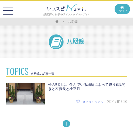
ログイン
八咫鏡
八咫鏡
TOPICS
八咫鏡の記事一覧
松の明けは、住んでいる場所によって違う⁈鏡開
きと左義長と小正月
2021 / 01 / 08
スピリチュアル
1