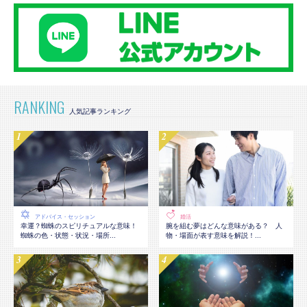
RANKING
アドバイス・セッション
婚活
幸運？蜘蛛のスピリチュアルな意味！
腕を組む夢はどんな意味がある？ 人
蜘蛛の色・状態・状況・場所...
物・場面が表す意味を解説！...