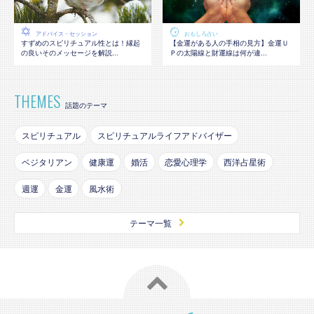
アドバイス・セッション
おもしろ占い
すずめのスピリチュアル性とは！縁起
【金運がある人の手相の見方】金運Ｕ
の良いそのメッセージを解説...
Ｐの太陽線と財運線は何が違...
THEMES
話題のテーマ
スピリチュアル
スピリチュアルライフアドバイザー
ベジタリアン
健康運
婚活
恋愛心理学
西洋占星術
週運
金運
風水術
テーマ一覧