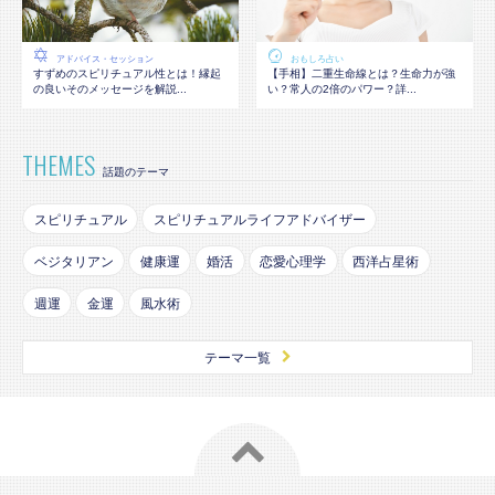
アドバイス・セッション
おもしろ占い
すずめのスピリチュアル性とは！縁起
【手相】二重生命線とは？生命力が強
の良いそのメッセージを解説...
い？常人の2倍のパワー？詳...
THEMES
話題のテーマ
スピリチュアル
スピリチュアルライフアドバイザー
ベジタリアン
健康運
婚活
恋愛心理学
西洋占星術
週運
金運
風水術
テーマ一覧