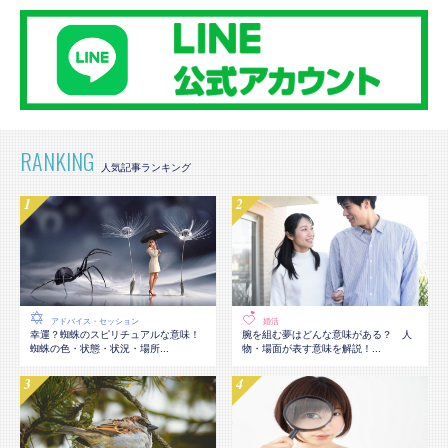
RANKING
アドバイス・セッション
婚活
幸運？蜘蛛のスピリチュアルな意味！
腕を組む夢はどんな意味がある？ 人
蜘蛛の色・状態・状況・場所...
物・場面が表す意味を解説！...