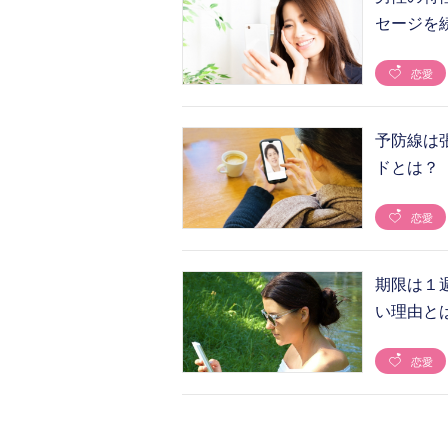
セージを
恋愛
予防線は
ドとは？
恋愛
期限は１
い理由と
恋愛