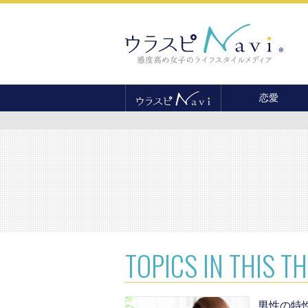
恋愛
恋愛テクニック
婚活
結婚
セックス
離婚・不倫
復縁
TOPICS
IN THIS T
男性の特