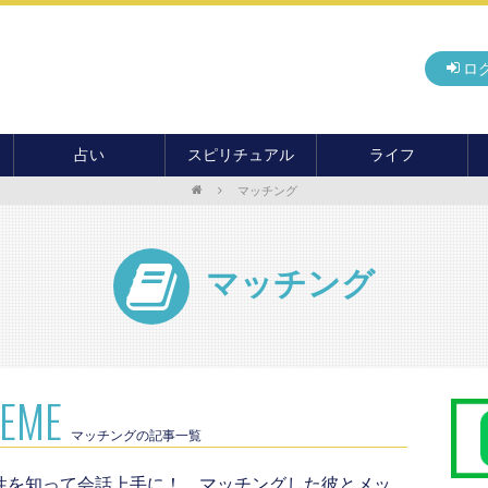
ロ
占い
スピリチュアル
ライフ
マッチング
無料占い
開運
グルメ
毎月の運勢
アドバイス・セッション
住まい
カード占い
パワースポット
癒し
マッチング
おもしろ占い
オカルト
旅行
運命・予言
前世・ソウルメイト
季節イベント
電話占い
メール占い
HEME
マッチングの記事一覧
性を知って会話上手に！ マッチングした彼とメッ