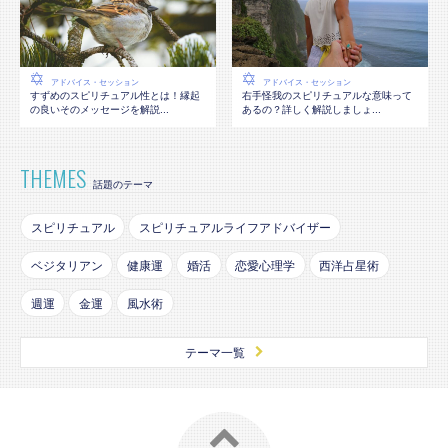
アドバイス・セッション
アドバイス・セッション
すずめのスピリチュアル性とは！縁起
右手怪我のスピリチュアルな意味って
の良いそのメッセージを解説...
あるの？詳しく解説しましょ...
THEMES
話題のテーマ
スピリチュアル
スピリチュアルライフアドバイザー
ベジタリアン
健康運
婚活
恋愛心理学
西洋占星術
週運
金運
風水術
テーマ一覧