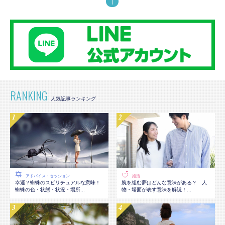
1
RANKING
アドバイス・セッション
婚活
幸運？蜘蛛のスピリチュアルな意味！
腕を組む夢はどんな意味がある？ 人
蜘蛛の色・状態・状況・場所...
物・場面が表す意味を解説！...