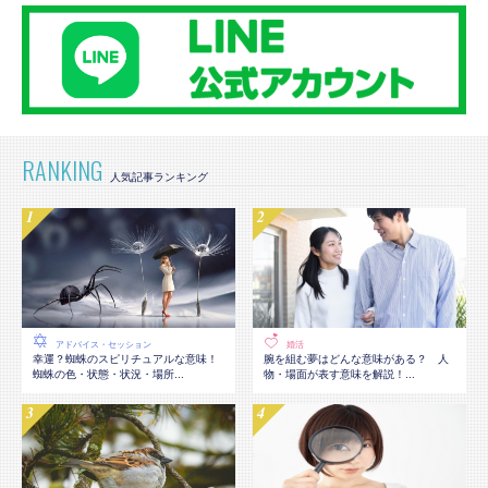
RANKING
アドバイス・セッション
婚活
幸運？蜘蛛のスピリチュアルな意味！
腕を組む夢はどんな意味がある？ 人
蜘蛛の色・状態・状況・場所...
物・場面が表す意味を解説！...