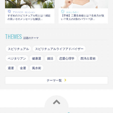
アドバイス・セッション
おもしろ占い
すずめのスピリチュアル性とは！縁起
【手相】二重生命線とは？生命力が強
の良いそのメッセージを解説...
い？常人の2倍のパワー？詳...
THEMES
話題のテーマ
スピリチュアル
スピリチュアルライフアドバイザー
ベジタリアン
健康運
婚活
恋愛心理学
西洋占星術
週運
金運
風水術
テーマ一覧