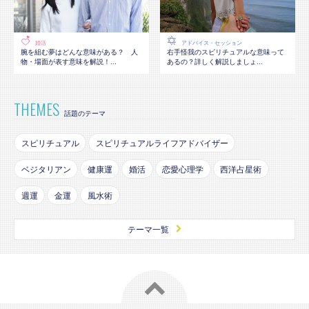
婚活
アドバイス・セッション
腕を組む夢はどんな意味がある？ 人
右手怪我のスピリチュアルな意味って
物・場面が表す意味を解説！...
あるの？詳しく解説しましょ...
THEMES
話題のテーマ
スピリチュアル
スピリチュアルライフアドバイザー
ベジタリアン
健康運
婚活
恋愛心理学
西洋占星術
週運
金運
風水術
テーマ一覧