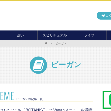
ロ
占い
スピリチュアル
ライフ
ビーガン
無料占い
開運
グルメ
毎月の運勢
アドバイス・セッション
住まい
カード占い
パワースポット
癒し
ビーガン
おもしろ占い
オカルト
旅行
運命・予言
前世・ソウルメイト
季節イベント
電話占い
メール占い
HEME
ビーガンの記事一覧
ひとごこち「BOTANIST」でVeganメニューを満喫