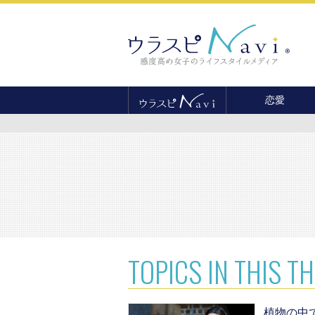
恋愛
恋愛テクニック
婚活
結婚
セックス
離婚・不倫
復縁
TOPICS
IN THIS T
植物の中で