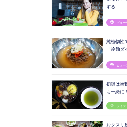
する
ビュー
純植物性
「冷麺ダ
ビュー
初詣は巣
も一緒に
ライフ
おクスリ