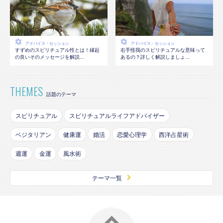
アドバイス・セッション
アドバイス・セッション
すずめのスピリチュアル性とは！縁起
右手怪我のスピリチュアルな意味って
の良いそのメッセージを解説...
あるの？詳しく解説しましょ...
THEMES
話題のテーマ
スピリチュアル
スピリチュアルライフアドバイザー
ベジタリアン
健康運
婚活
恋愛心理学
西洋占星術
週運
金運
風水術
テーマ一覧