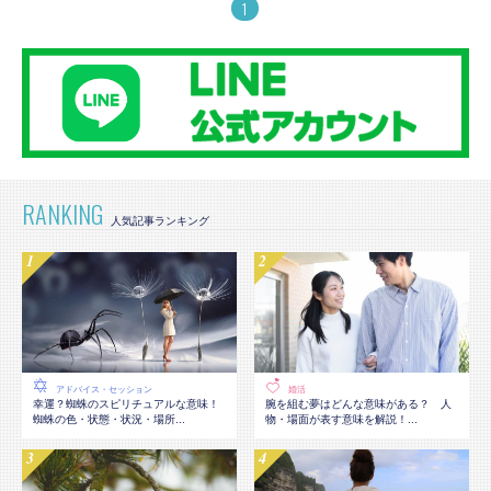
1
RANKING
アドバイス・セッション
婚活
幸運？蜘蛛のスピリチュアルな意味！
腕を組む夢はどんな意味がある？ 人
蜘蛛の色・状態・状況・場所...
物・場面が表す意味を解説！...