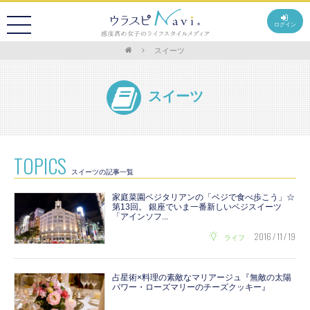
ログイン
スイーツ
スイーツ
TOPICS
スイーツの記事一覧
家庭菜園ベジタリアンの「ベジで食べ歩こう」☆
第13回。 銀座でいま一番新しいベジスイーツ
「アインソフ...
2016 / 11 / 19
ライフ
占星術×料理の素敵なマリアージュ『無敵の太陽
パワー・ローズマリーのチーズクッキー』