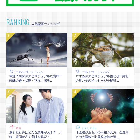
RANKING
アドバイス・セッション
アドバイス・セッション
幸運？蜘蛛のスピリチュアルな意味！
すずめのスピリチュアル性とは！縁起
蜘蛛の色・状態・状況・場所...
の良いそのメッセージを解説...
婚活
おもしろ占い
腕を組む夢はどんな意味がある？ 人
【金運がある人の手相の見方】金運Ｕ
物・場面が表す意味を解説！...
Ｐの太陽線と財運線は何が違...