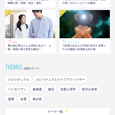
蜘蛛の色・状態・状況・場所...
の良いそのメッセージを解説...
婚活
おもしろ占い
腕を組む夢はどんな意味がある？ 人
【金運がある人の手相の見方】金運Ｕ
物・場面が表す意味を解説！...
Ｐの太陽線と財運線は何が違...
THEMES
話題のテーマ
スピリチュアル
スピリチュアルライフアドバイザー
ベジタリアン
健康運
婚活
恋愛心理学
西洋占星術
週運
金運
風水術
テーマ一覧