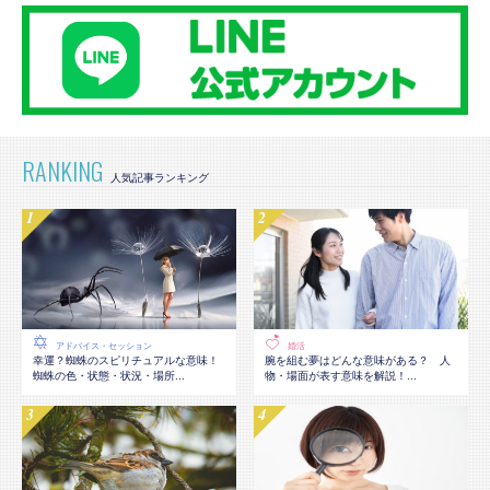
RANKING
アドバイス・セッション
婚活
幸運？蜘蛛のスピリチュアルな意味！
腕を組む夢はどんな意味がある？ 人
蜘蛛の色・状態・状況・場所...
物・場面が表す意味を解説！...