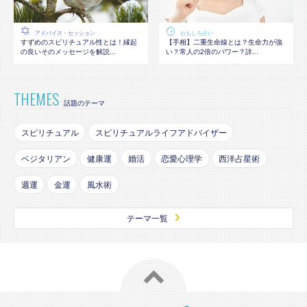
アドバイス・セッション
おもしろ占い
すずめのスピリチュアル性とは！縁起
【手相】二重生命線とは？生命力が強
の良いそのメッセージを解説...
い？常人の2倍のパワー？詳...
THEMES
話題のテーマ
スピリチュアル
スピリチュアルライフアドバイザー
ベジタリアン
健康運
婚活
恋愛心理学
西洋占星術
週運
金運
風水術
テーマ一覧