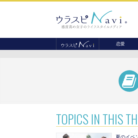
恋愛
恋愛テクニック
婚活
結婚
セックス
離婚・不倫
復縁
TOPICS
IN THIS T
夏のイベ