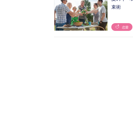
束術
恋愛