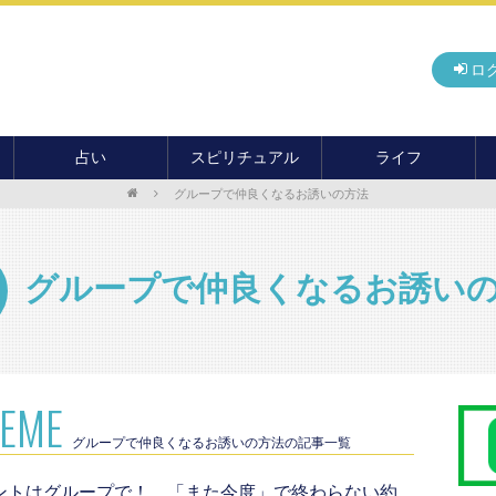
ロ
占い
スピリチュアル
ライフ
グループで仲良くなるお誘いの方法
無料占い
開運
グルメ
毎月の運勢
アドバイス・セッション
住まい
カード占い
パワースポット
癒し
グループで仲良くなるお誘い
おもしろ占い
オカルト
旅行
運命・予言
前世・ソウルメイト
季節イベント
電話占い
メール占い
HEME
グループで仲良くなるお誘いの方法の記事一覧
ントはグループで！ 「また今度」で終わらない約