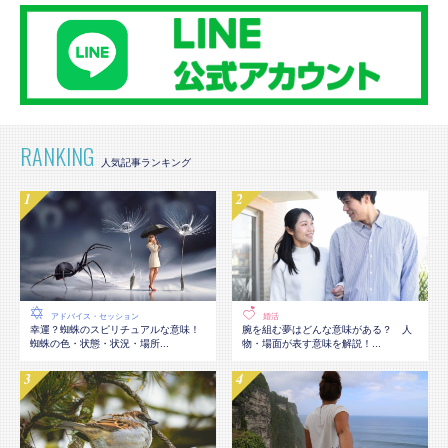
RANKING
アドバイス・セッション
婚活
幸運？蜘蛛のスピリチュアルな意味！
腕を組む夢はどんな意味がある？ 人
蜘蛛の色・状態・状況・場所...
物・場面が表す意味を解説！...