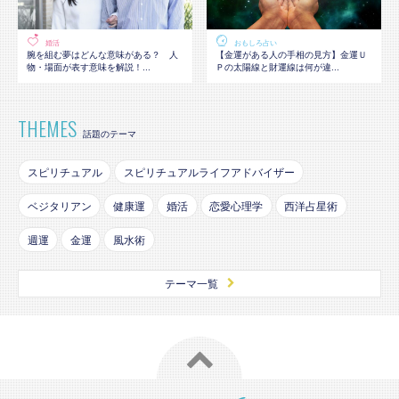
婚活
おもしろ占い
腕を組む夢はどんな意味がある？ 人
【金運がある人の手相の見方】金運Ｕ
物・場面が表す意味を解説！...
Ｐの太陽線と財運線は何が違...
THEMES
話題のテーマ
スピリチュアル
スピリチュアルライフアドバイザー
ベジタリアン
健康運
婚活
恋愛心理学
西洋占星術
週運
金運
風水術
テーマ一覧