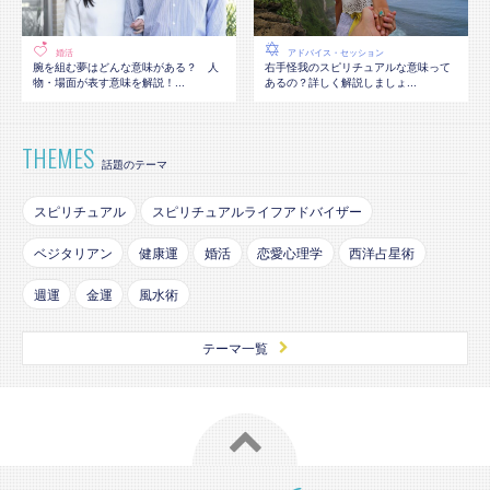
婚活
アドバイス・セッション
腕を組む夢はどんな意味がある？ 人
右手怪我のスピリチュアルな意味って
物・場面が表す意味を解説！...
あるの？詳しく解説しましょ...
THEMES
話題のテーマ
スピリチュアル
スピリチュアルライフアドバイザー
ベジタリアン
健康運
婚活
恋愛心理学
西洋占星術
週運
金運
風水術
テーマ一覧