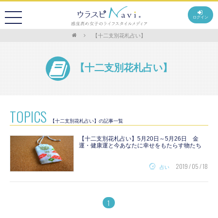
ログイン
【十二支別花札占い】
【十二支別花札占い】
TOPICS
【十二支別花札占い】の記事一覧
【十二支別花札占い】5月20日～5月26日 金
運・健康運と今あなたに幸せをもたらす物たち
2019 / 05 / 18
占い
1