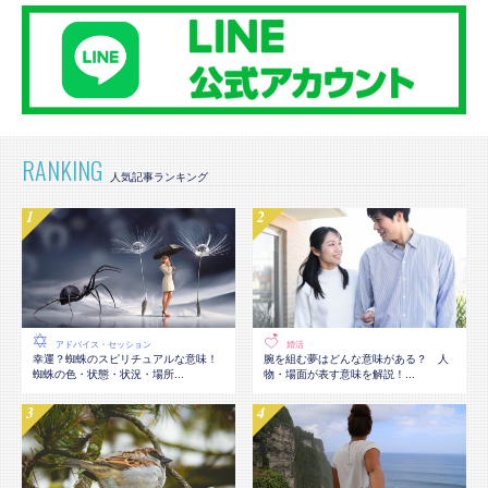
RANKING
アドバイス・セッション
婚活
幸運？蜘蛛のスピリチュアルな意味！
腕を組む夢はどんな意味がある？ 人
蜘蛛の色・状態・状況・場所...
物・場面が表す意味を解説！...