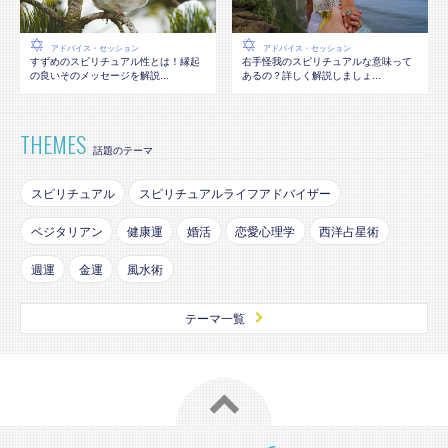
アドバイス・セッション
アドバイス・セッション
すずめのスピリチュアル性とは！縁起
右手怪我のスピリチュアルな意味って
の良いそのメッセージを解説...
あるの？詳しく解説しましょ...
THEMES
話題のテーマ
スピリチュアル
スピリチュアルライフアドバイザー
ベジタリアン
健康運
婚活
恋愛心理学
西洋占星術
週運
金運
風水術
テーマ一覧