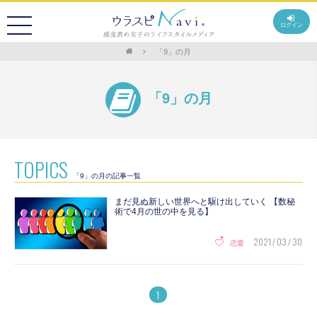
ログイン
「9」の月
「9」の月
TOPICS
「9」の月の記事一覧
まだ見ぬ新しい世界へと駆け出していく 【数秘
術で4月の世の中を見る】
2021 / 03 / 30
恋愛
1