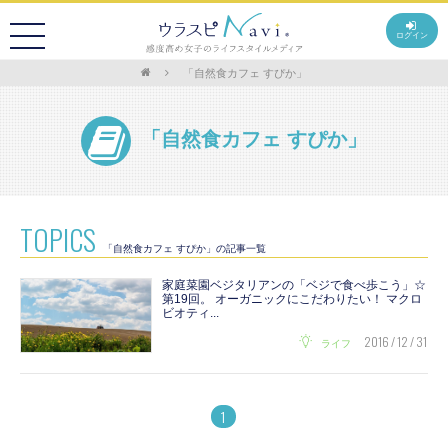
ログイン
「自然食カフェ すぴか」
「自然食カフェ すぴか」
TOPICS
「自然食カフェ すぴか」の記事一覧
家庭菜園ベジタリアンの「ベジで食べ歩こう」☆
第19回。 オーガニックにこだわりたい！ マクロ
ビオティ...
2016 / 12 / 31
ライフ
1