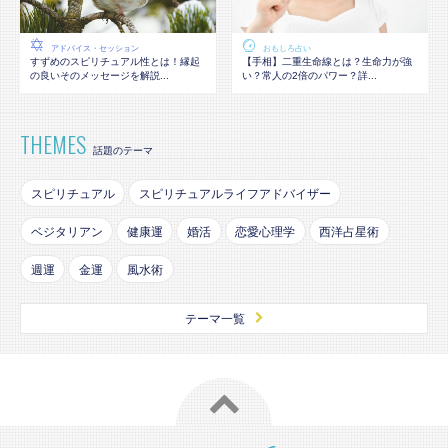
アドバイス・セッション
おもしろ占い
すずめのスピリチュアル性とは！縁起
【手相】二重生命線とは？生命力が強
の良いそのメッセージを解説...
い？常人の2倍のパワー？詳...
THEMES
話題のテーマ
スピリチュアル
スピリチュアルライフアドバイザー
ベジタリアン
健康運
婚活
恋愛心理学
西洋占星術
週運
金運
風水術
テーマ一覧