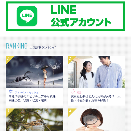
RANKING
アドバイス・セッション
婚活
幸運？蜘蛛のスピリチュアルな意味！
腕を組む夢はどんな意味がある？ 人
蜘蛛の色・状態・状況・場所...
物・場面が表す意味を解説！...