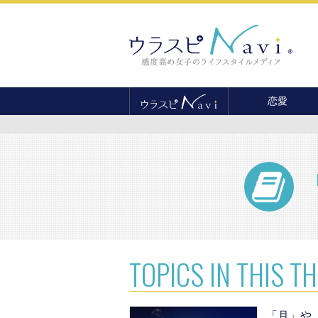
恋愛
恋愛テクニック
婚活
結婚
セックス
離婚・不倫
復縁
TOPICS
IN THIS T
「月」や