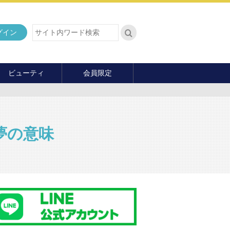
グイン
ビューティ
会員限定
ダイエット
ヘア・メイク・ネイル
ファッション
夢の意味
マナー・教養
内面の美