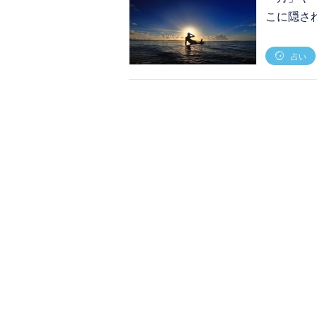
こに隠され
占い