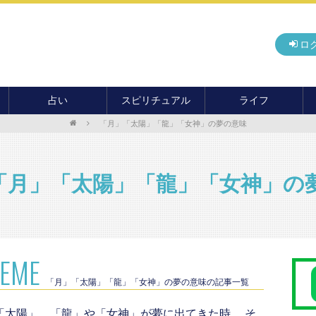
ロ
占い
スピリチュアル
ライフ
「月」「太陽」「龍」「女神」の夢の意味
無料占い
開運
グルメ
毎月の運勢
アドバイス・セッション
住まい
カード占い
パワースポット
癒し
「月」「太陽」「龍」「女神」の
おもしろ占い
オカルト
旅行
運命・予言
前世・ソウルメイト
季節イベント
電話占い
メール占い
HEME
「月」「太陽」「龍」「女神」の夢の意味の記事一覧
「太陽」、「龍」や「女神」が夢に出てきた時、 そ