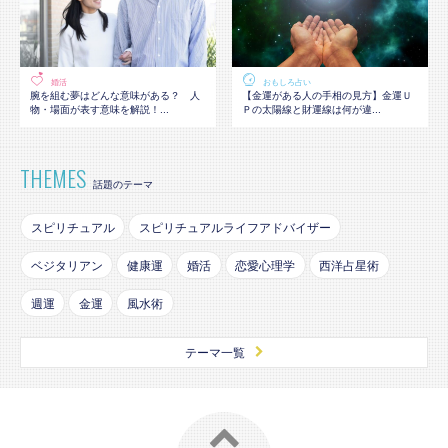
婚活
おもしろ占い
腕を組む夢はどんな意味がある？ 人
【金運がある人の手相の見方】金運Ｕ
物・場面が表す意味を解説！...
Ｐの太陽線と財運線は何が違...
THEMES
話題のテーマ
スピリチュアル
スピリチュアルライフアドバイザー
ベジタリアン
健康運
婚活
恋愛心理学
西洋占星術
週運
金運
風水術
テーマ一覧